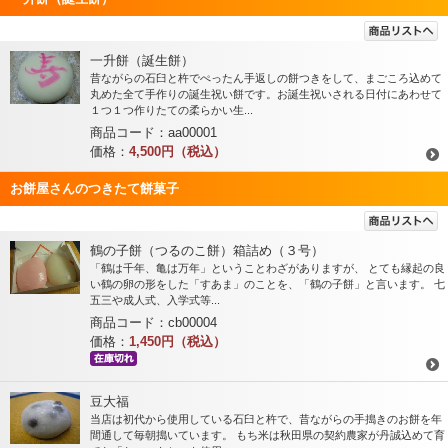
一升餅（誕生餅）
昔ながらの石臼と杵でぺったん手返しの餅つきをして、まごころ込めて
丸めた全て手作りの誕生祝い餅です。お誕生祝いされる日付にあわせて
１つ１つ作りたての柔らかい生...
商品コード：aa00001
価格：
4,500円（税込）
お餅屋さんのつきたて餅菓子
鶴の子餅（つるのこ餅）箱詰め（３号）
「鶴は千年、亀は万年」ということわざがありますが、 とても縁起の良
い鶴の卵の形をした「すあま」のことを、「鶴の子餅」と言います。 七
五三や成人式、入学式等...
商品コード：cb00004
価格：
1,450円（税込）
豆大福
当店は初代から使用している石臼と杵で、昔ながらの手搗きのお餅を年
間通して毎朝搗いています。 もち米は秋田県の契約農家が丹誠込めて育