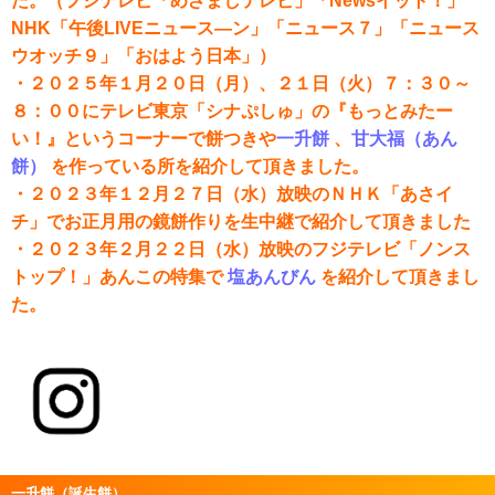
た。（フジテレビ「めざましテレビ」「Newsイット！」
NHK「午後LIVEニュース―ン」「ニュース７」「ニュース
ウオッチ９」「おはよう日本」）
・２０２５年１月２０日（月）、２１日（火）７：３０～
８：００にテレビ東京「シナぷしゅ」の『もっとみたー
い！』というコーナーで餅つきや
一升餅
、
甘大福（あん
餅）
を作っている所を紹介して頂きました。
・２０２３年１２月２７日（水）放映のＮＨＫ「あさイ
チ」でお正月用の鏡餅作りを生中継で紹介して頂きました
・２０２３年２月２２日（水）放映のフジテレビ「ノンス
トップ！」あんこの特集で
塩あんびん
を紹介して頂きまし
た。
一升餅（誕生餅）