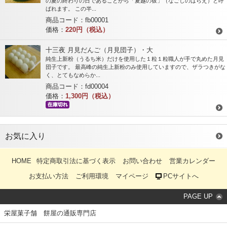
の夏の終わりの日であることから「夏越の祓」（なごしのはらえ）と呼
ばれます。 この半...
商品コード：fb00001
価格：
220円（税込）
十三夜 月見だんご（月見団子）・大
純生上新粉（うるち米）だけを使用した１粒１粒職人が手で丸めた月見
団子です。 最高峰の純生上新粉のみ使用していますので、ザラつきがな
く、とてもなめらか...
商品コード：fd00004
価格：
1,300円（税込）
お気に入り
HOME
特定商取引法に基づく表示
お問い合わせ
営業カレンダー
お支払い方法
ご利用環境
マイページ
PCサイトへ
PAGE UP
栄屋菓子舗 餅屋の通販専門店