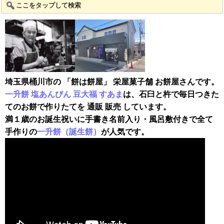
ここをタップして検索
埼玉県桶川市の 「餅は餅屋」 栄屋菓子舗 お餅屋さんです。
一升餅
塩あんびん
豆大福
すあま
は、石臼と杵で毎日つきた
てのお餅で作りたてを 通販 販売 しています。
満１歳のお誕生祝いに手書き名前入り・風呂敷付きで全て
手作りの
一升餅（誕生餅）
が人気です。