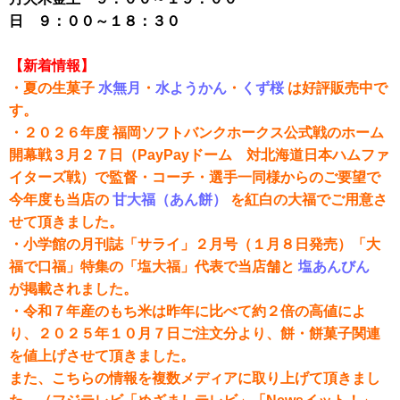
日 ９：００～１８：３０
【新着情報】
・夏の生菓子
水無月
・
水ようかん
・
くず桜
は好評販売中で
す。
・２０２６年度 福岡ソフトバンクホークス公式戦のホーム
開幕戦３月２７日（PayPayドーム 対北海道日本ハムファ
イターズ戦）で監督・コーチ・選手一同様からのご要望で
今年度も当店の
甘大福（あん餅）
を紅白の大福でご用意さ
せて頂きました。
・小学館の月刊誌「サライ」２月号（１月８日発売）「大
福で口福」特集の「塩大福」代表で当店舗と
塩あんびん
が掲載されました。
・令和７年産のもち米は昨年に比べて約２倍の高値によ
り、２０２５年１０月７日ご注文分より、餅・餅菓子関連
を値上げさせて頂きました。
また、こちらの情報を複数メディアに取り上げて頂きまし