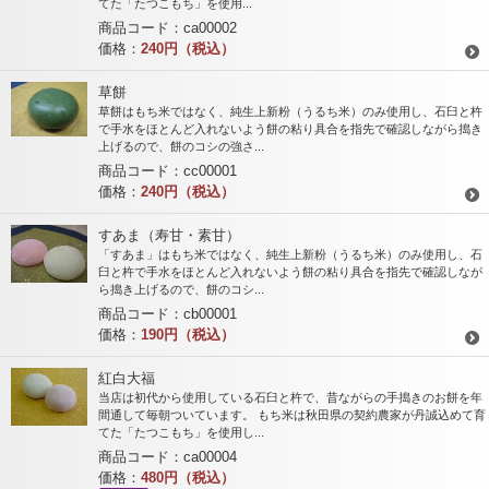
てた「たつこもち」を使用...
商品コード：ca00002
価格：
240円（税込）
草餅
草餅はもち米ではなく、純生上新粉（うるち米）のみ使用し、石臼と杵
で手水をほとんど入れないよう餅の粘り具合を指先で確認しながら搗き
上げるので、餅のコシの強さ...
商品コード：cc00001
価格：
240円（税込）
すあま（寿甘・素甘）
「すあま」はもち米ではなく、純生上新粉（うるち米）のみ使用し、石
臼と杵で手水をほとんど入れないよう餅の粘り具合を指先で確認しなが
ら搗き上げるので、餅のコシ...
商品コード：cb00001
価格：
190円（税込）
紅白大福
当店は初代から使用している石臼と杵で、昔ながらの手搗きのお餅を年
間通して毎朝ついています。 もち米は秋田県の契約農家が丹誠込めて育
てた「たつこもち」を使用し...
商品コード：ca00004
価格：
480円（税込）