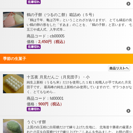
鶴の子餅（つるのこ餅）箱詰め（５号）
「鶴は千年、亀は万年」ということわざがありますが、 とても縁起の良
い鶴の卵の形をした「すあま」のことを、「鶴の子餅」と言います。 七
五三や成人式、入学式等...
商品コード：cb00005
価格：
2,450円（税込）
季節の生菓子
十五夜 月見だんご（月見団子）・小
純生上新粉（うるち米）だけを使用した１粒１粒職人が手で丸めた月見
団子です。 最高峰の純生上新粉のみ使用していますので、ザラつきがな
く、とてもなめら...
商品コード：fd00001
価格：
900円（税込）
うぐいす餅
上質の白玉粉に白双糖だけで練り上げた生地に、 北海道十勝産の厳選さ
れた小豆を白双糖だけで練り上げたこしあんを包みました。 お餅の周り