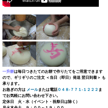
一升餅
は毎日つきたてのお餅で作りたてをご用意できます
ので、ギリギリのご注文 ＜当日（即日）発送 翌日到着＞ も
承ります。
お急ぎの方は
メール
または電話
０４８-７７１-１２２２
ま
でお気軽にお問い合わせ下さい。
定休日 火・水（イベント・祝祭日は除く）
月火木金土 ９：００～１９：００