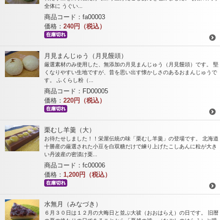
全体に うぐい...
商品コード：fa00003
価格：
240円（税込）
月見まんじゅう（月見饅頭）
厳選素材のみ使用した、無添加の月見まんじゅう（月見饅頭）です。 堅
くなりやすい生地ですが、昔を思い出す懐かしさのあるおまんじゅうで
す。 ふくらし粉（...
商品コード：FD00005
価格：
220円（税込）
栗むし羊羹（大）
お待たせしました！！栄屋伝統の味「栗むし羊羹」の登場です。 北海道
十勝産の厳選された小豆を白双糖だけで練り上げたこしあんに粒が大き
い丹波産の密漬け栗...
商品コード：fc00006
価格：
1,200円（税込）
水無月（みなづき）
６月３０日は１２月の大晦日と並ぶ大祓（おおはらえ）の日です。 旧暦